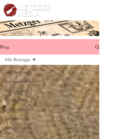
Blog
Alle Beiträge
Alle Beiträge
Branchenartikel
Metzgereien
Landwirte
Gastronomie
Partner
Rezepteküche