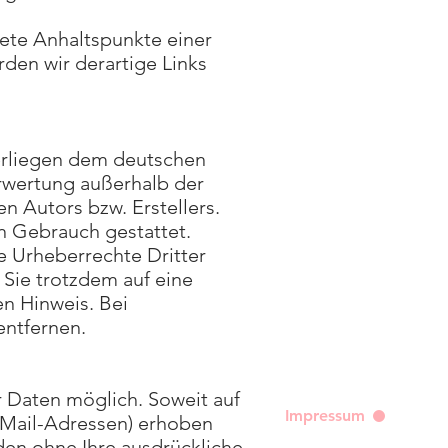
rete Anhaltspunkte einer
den wir derartige Links
terliegen dem deutschen
erwertung außerhalb der
n Autors bzw. Erstellers.
n Gebrauch gestattet.
ie Urheberrechte Dritter
 Sie trotzdem auf eine
n Hinweis. Bei
entfernen.
 Daten möglich. Soweit auf
Impressum
eMail-Adressen) erhoben
rden ohne Ihre ausdrückliche