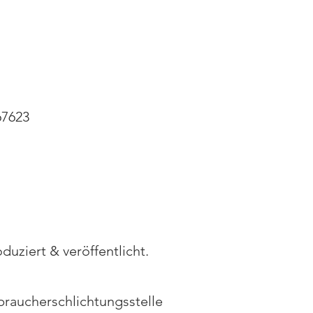
67623
uziert & veröffentlicht.
rbraucherschlichtungsstelle