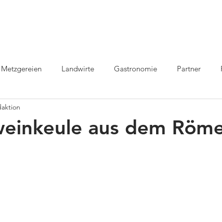
Leistungen
Referenzen
Branchenartik
Metzgereien
Landwirte
Gastronomie
Partner
aktion
weinkeule aus dem Röme