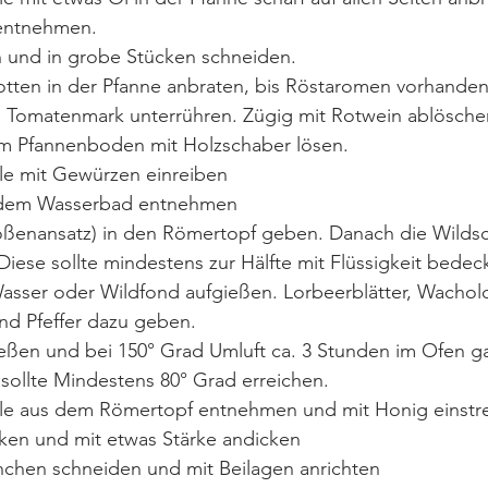
 entnehmen.
 und in grobe Stücken schneiden.
rotten in der Pfanne anbraten, bis Röstaromen vorhanden
 Tomatenmark unterrühren. Zügig mit Rotwein ablösche
m Pfannenboden mit Holzschaber lösen. 
le mit Gewürzen einreiben
 dem Wasserbad entnehmen
oßenansatz) in den Römertopf geben. Danach die Wildsc
iese sollte mindestens zur Hälfte mit Flüssigkeit bedeck
asser oder Wildfond aufgießen. Lorbeerblätter, Wachol
und Pfeffer dazu geben. 
eßen und bei 150° Grad Umluft ca. 3 Stunden im Ofen ga
sollte Mindestens 80° Grad erreichen.
le aus dem Römertopf entnehmen und mit Honig einstre
en und mit etwas Stärke andicken
anchen schneiden und mit Beilagen anrichten 