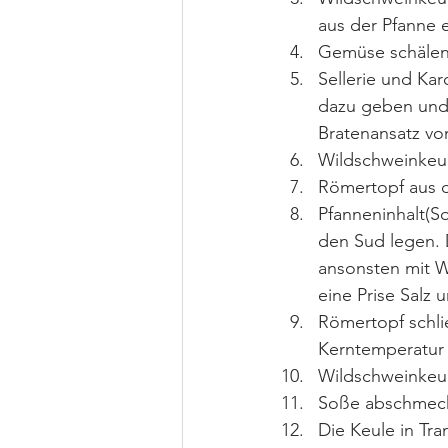
aus der Pfanne
Gemüse schälen
Sellerie und Ka
dazu geben und
Bratenansatz vo
Wildschweinkeu
Römertopf aus
Pfanneninhalt(S
den Sud legen. D
ansonsten mit W
eine Prise Salz 
Römertopf schli
Kerntemperatur 
Wildschweinkeu
Soße abschmeck
Die Keule in Tr