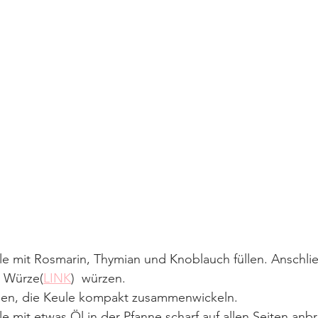
 
e mit Rosmarin, Thymian und Knoblauch füllen. Anschli
n Würze(
LINK
)  würzen. 
en, die Keule kompakt zusammenwickeln.
 mit etwas Öl in der Pfanne scharf auf allen Seiten anb