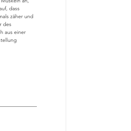
n Muskeln an, 
uf, dass 
tmals zäher und 
r des 
h aus einer 
tellung 