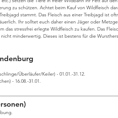
etc.) setzen die Tiere in freier Wildbahn ihr Fett auf de
erung zu schützen. Achtet beim Kauf von Wildfleisch dara
Treibjagd stammt. Das Fleisch aus einer Treibjagd ist of
äuerlich. Ihr solltet euch daher einen Jäger oder Metzge
 das stressfrei erlegte Wildfleisch zu kaufen. Das Fleisc
 nicht minderwertig. Dieses ist bestens für die Wursthers
andenburg
schlinge/Überläufer/Keiler) - 01.01.-31.12.
hen) - 16.08.-31.01.
ersonen)
rbung.