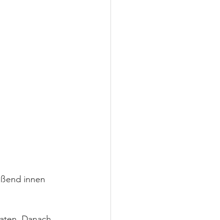
eßend innen 
raten. Danach 