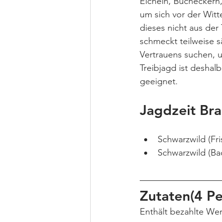
Eicheln, Bucheckern, 
um sich vor der Witt
dieses nicht aus der 
schmeckt teilweise s
Vertrauens suchen, um
Treibjagd ist deshalb
geeignet.
Jagdzeit Br
Schwarzwild (Fri
Schwarzwild (Bac
Zutaten(4 P
Enthält bezahlte We