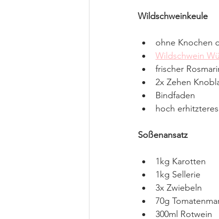
Wildschweinkeule 
ohne Knochen ca
Wildschwein Wü
frischer Rosmar
2x Zehen Knobl
Bindfaden
hoch erhitzteres
Soßenansatz
1kg Karotten
1kg Sellerie
3x Zwiebeln 
70g Tomatenma
300ml Rotwein