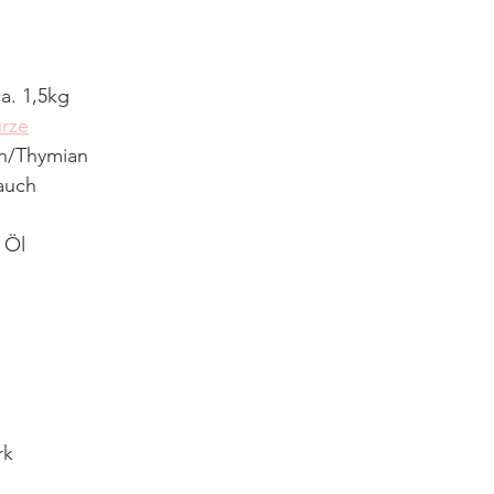
. 1,5kg 
rze
in/Thymian 
auch 
 Öl
rk