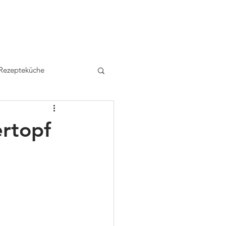
el
Rezepteküche
Kontakt
Rezepteküche
rtopf