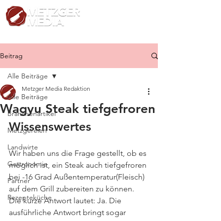
Beitrag
Alle Beiträge
Metzger Media Redaktion
Alle Beiträge
Wagyu Steak tiefgefroren
Branchenartikel
Wissenswertes
Metzgereien
Landwirte
Wir haben uns die Frage gestellt, ob es 
Gastronomie
möglich ist, ein Steak auch tiefgefroren 
bei -16 Grad Außentemperatur(Fleisch) 
Partner
auf dem Grill zubereiten zu können. 
Rezepteküche
Die kurze Antwort lautet: Ja. Die 
ausführliche Antwort bringt sogar 