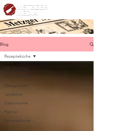
Blog
Rezepteküche
Alle Beiträge
Branchenartikel
Metzgereien
Landwirte
Gastronomie
Partner
Rezepteküche