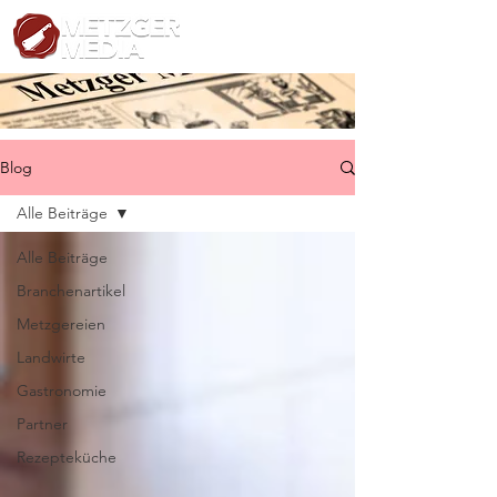
Blog
Alle Beiträge
Alle Beiträge
Branchenartikel
Metzgereien
Landwirte
Gastronomie
Partner
Rezepteküche