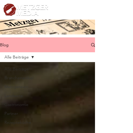
Blog
Alle Beiträge
Alle Beiträge
Branchenartikel
Metzgereien
Landwirte
Gastronomie
Partner
Rezepteküche